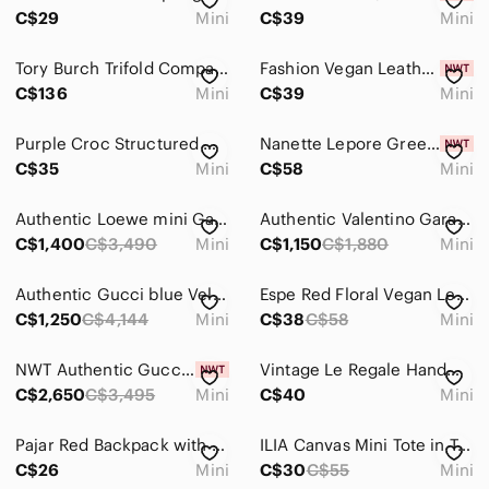
Backpacks
C$29
Mini
C$39
Mini
Clutches & Wristlets
Tory Burch Trifold Compact Wallet in Black Pebbled Leather
Fashion Vegan Leather V logo small wallet New
Cosmetic Bags & Cases
C$136
Mini
C$39
Mini
Crossbody Bags
Purple Croc Structured Mini Top Handle Box Bag w/ Magnetic Flap Closure
Nanette Lepore Green Vegan Leather Coin Pouch/wallet New
C$35
Mini
C$58
Mini
Hobos
Laptop Bags
Authentic Loewe mini Gate dual bag in tricolors
Authentic Valentino Garavani mini VLTN print Canvas tote
C$1,400
C$3,490
Mini
C$1,150
C$1,880
Mini
Mini Bags
Satchels
Authentic Gucci blue Velvet mini Marmont chain bag
Espe Red Floral Vegan Leather Mini Crossbody Bag With spaghetti Strap & Top Zipp
C$1,250
C$4,144
Mini
C$38
C$58
Mini
Shoulder Bags
NWT Authentic Gucci Mini Jackie 1961 (Style 637092)
Vintage Le Regale Handmade Black Beaded Crossbody Mini Bag
Totes
C$2,650
C$3,495
Mini
C$40
Mini
Travel Bags
Pajar Red Backpack with Black Accents
ILIA Canvas Mini Tote in Tan Brown
Wallets
C$26
Mini
C$30
C$55
Mini