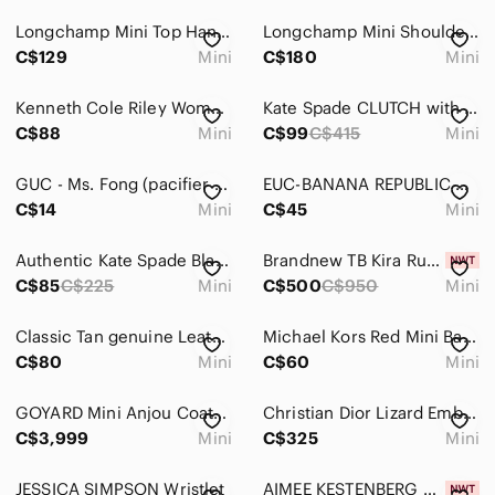
Dresses
Longchamp Mini Top Handle Tote
Longchamp Mini Shoulder/ Top handle Bag
Intimates & Sleepwear
C$129
Mini
C$180
Mini
Jackets & Coats
Kenneth Cole Riley Womens Mini Crossbody Bag
Kate Spade CLUTCH with PAVE bangle handle BLACK Satin & Silvery Crystals EUC Y2K
Jeans
C$88
Mini
C$99
C$415
Mini
Jewelry
GUC - Ms. Fong (pacifier holder ) never used it as a holder, used it for airpod
EUC-BANANA REPUBLIC WOVEN STRIPE ZIP MINI CROSSBODY
C$14
Mini
C$45
Mini
Makeup
Pants & Jumpsuits
Authentic Kate Spade Black Pebbled Leather Mini Backpack with Gold Hardware
Brandnew TB Kira Ruched Mini Flap Bag
C$85
C$225
Mini
C$500
C$950
Mini
Shoes
Shorts
Classic Tan genuine Leather Top-Handle Crossbody Bag
Michael Kors Red Mini Bag with Gold Hardware
C$80
Mini
C$60
Mini
Skirts
GOYARD Mini Anjou Coated Canvas and Leather Tote Bag
Christian Dior Lizard Embossed Zip Around Card Coin Mini Wallet Silver Metallic
Sweaters
C$3,999
Mini
C$325
Mini
Swim
JESSICA SIMPSON Wristlet
AIMEE KESTENBERG Genuine Leather Teal Mini Crossbody Bag with Magnetic Flap