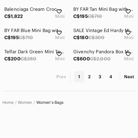
Balenciaga Cream Croc-Embossed Top Handle Satchel 🩵
BY FAR Tan Mini Bag with Strap
C$1,822
Mini
C$195
C$710
Mini
BY FAR Blue Mini Bag with Strap
SALE Vintage Ed Hardy Mini Hobo Cross body Purse 😍 Black with Gold Hardware!
C$195
C$710
Mini
C$180
C$300
Mini
Telfar Dark Green Mini Tote Crossbody with Black Strap
Givenchy Pandora Box Mini Red
C$200
C$260
Mini
C$600
C$2,000
Mini
Prev
1
2
3
4
Next
Home
Women
Women's Bags