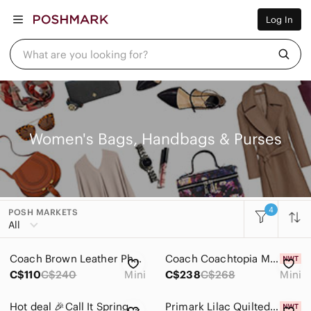
Women
Log In
Men
Kids
Home
What are you looking for?
Pets
Electronics
Beauty
Plus
Petite
Brands
Women's Bags, Handbags & Purses
Sell Now
Posh Live
4
POSH MARKETS
Women
All
Accessories
Coach Brown Leather Phone Crossbody Purse Fits iPhone 16 Pro Max Gold Chain NWT
Coach Coachtopia Mini Ergo Crinkle Patent Bag Deep Orange CQ832
Bags
C$110
C$240
Mini
C$238
C$268
Mini
Baby Bags
Hot deal 🎉Call It Spring Husslerr Teal Mimi Tote
Primark Lilac Quilted Puffer Crossbody Bag